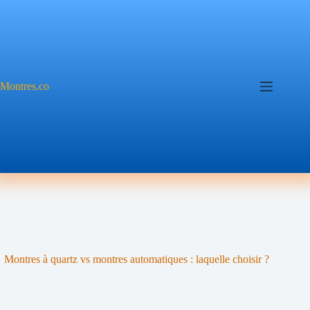
Passer
au
contenu
Montres.co
Montres à quartz vs montres automatiques : laquelle choisir ?